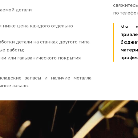
свяжитесь
аемой детали;
по телефон
м ниже цена каждого отдельно
Мы о
привл
отки детали на станках другого типа,
бюдже
ые работы
;
мате
профес
ки или гальванического покрытия
кладские запасы и наличие металла
мные заказы.