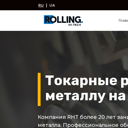
|
RU
UA
Глав
Токарные р
металлу на
Компания RHT более 20 лет за
металла. Профессиональное об